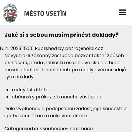
Jaké si s sebou musím přinést doklady?
8. 4. 2023 15:05
Published by
petra@holbik.cz
Nevyužije-li zákonný zástupce bezkontaktní způsob
přihlášení, předá přihlášku osobně ve škole a bude
muset předložit k nahlédnutí pro účely ověření údajů
tyto doklady:
rodný list dítěte,
občanský průkaz zákonného zástupce.
Dále vyplněnou a podepsanou žádost, jejíž součástí je
i potvrzení lékaře o očkování dítěte.
Categorised in:
vseobecne-informace