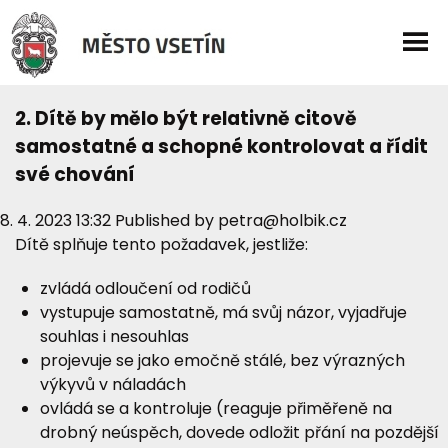
2. Dítě by mělo být relativně citově
samostatné a schopné kontrolovat a řídit
své chování
8. 4. 2023 13:32
Published by
petra@holbik.cz
Dítě splňuje tento požadavek, jestliže:
zvládá odloučení od rodičů
vystupuje samostatně, má svůj názor, vyjadřuje
souhlas i nesouhlas
projevuje se jako emočně stálé, bez výrazných
výkyvů v náladách
ovládá se a kontroluje (reaguje přiměřeně na
drobný neúspěch, dovede odložit přání na pozdější